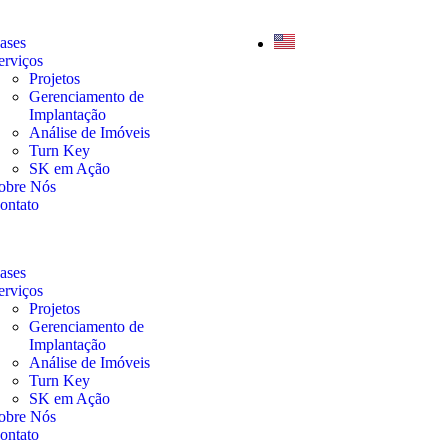
ases
erviços
Projetos
Gerenciamento de
Implantação
Análise de Imóveis
Turn Key
SK em Ação
obre Nós
ontato
ases
erviços
Projetos
Gerenciamento de
Implantação
Análise de Imóveis
Turn Key
SK em Ação
obre Nós
ontato